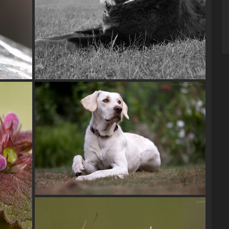
Berner Sennenhund
ca)
Wachhund