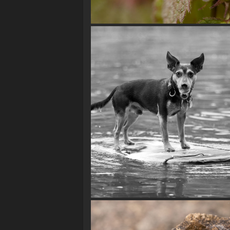
apterus)
Surfin' Dog