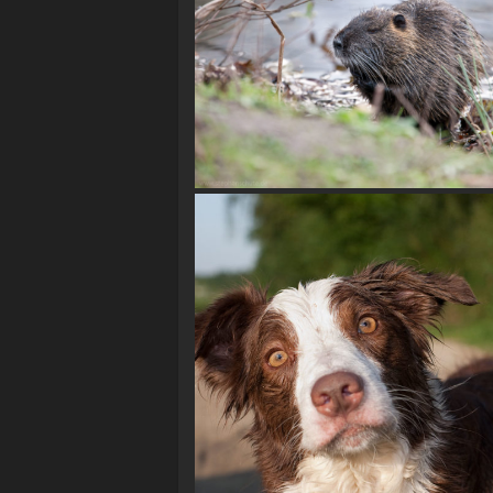
Nutria (Myocastor coypus)