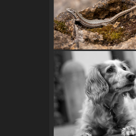
Mauereidechse (Podarcis muralis)
Mischlingshund