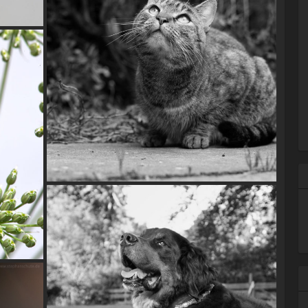
Hauskatze "Ella"
tum)