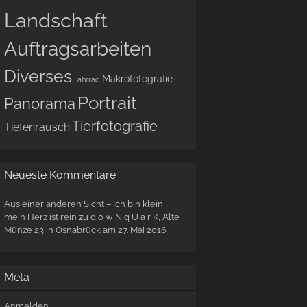
Landschaft
Auftragsarbeiten
Diverses
Makrofotografie
Fahrrad
Portrait
Panorama
Tierfotografie
Tiefenrausch
Neueste Kommentare
Aus einer anderen Sicht – Ich bin klein,
mein Herz ist rein
zu
d o w N q U a r K, Alte
Münze 23 in Osnabrück am 27. Mai 2016
Meta
Anmelden