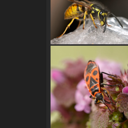
Deutsche Wespe (Vespula germani
Gemeine Feuerwanze (Pyrrhocoris