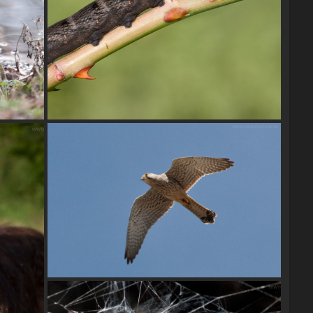
Mittlere Weinschwärmer (Deilephila
elpenor), Raupe
Turmfalke (Falco tinnunculus)