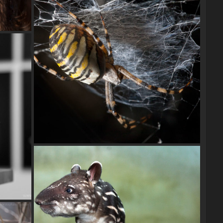
Wespenspinne (Argiope bruennichi)